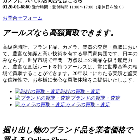
カメラについてのお問合せはこちら
0120-01-6860
受付時間：受付時間 11:00〜17:00（定休日を除く）
お問合せフォーム
アールズなら高額買取できます。
高級腕時計、ブランド品、カメラ、楽器の査定・買取におい
て、豊富な知識と高い技術を有する専門家集団です。日本の
みならず、世界市場で年間一万点以上の商品を扱う鑑定力
と、豊富な直販ルートを持つアールズは、常に世界基準の相
場で買取することができます。20年以上にわたる実績と堅実
な信頼性で、お客様に安心な買取体験をご提供いたします。
時計の買取・査定
ブランドの買取・査定
カメラの買取・査定
掘り出し物のブランド品を業者価格で
買える
Online Shop