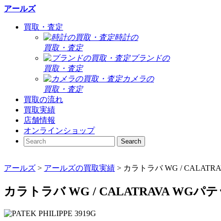
アールズ
買取・査定
時計の
買取・査定
ブランドの
買取・査定
カメラの
買取・査定
買取の流れ
買取実績
店舗情報
オンラインショップ
アールズ
>
アールズの買取実績
>
カラトラバ WG / CALATRA
カラトラバ WG / CALATRAVA WG
パテ