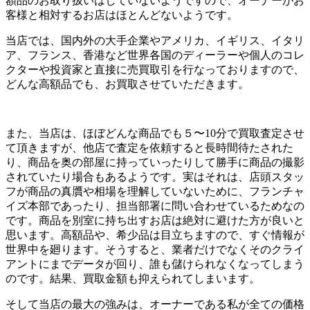
額品のお取り扱いはしていないようですので、オーナーがお
客様と相対するお店はほとんどないようです。
当店では、国内外の大手企業やアメリカ、イギリス、イタリ
ア、フランス、香港など世界各国のディーラーや個人のコレ
クターや投資家と直接に売買取引を行なっておりますので、
どんな高額品でも、お買取させていただきます。
また、当店は、ほぼどんな商品でも５〜10分で買取査定させ
て頂きますが、他店で査定を依頼すると長時間待たされた
り、商品を奥の部屋に持っていったりして勝手に商品の撮影
されていたり場合もあるようです。実はそれは、店頭スタッ
フが商品の真贋や相場を理解していないために、フランチャ
イズ本部であったり、担当部署に問い合わせているためなの
です。商品を別室に持ち出すお店は絶対に避けた方が良いと
思います。高額品や、希少品は目立ちますので、すぐ情報が
世界中を廻ります。そうすると、業者だけでなくそのクライ
アントにまでデータが回り、誰も儲けられなくなってしまう
のです。結果、買取金額も抑えられてしまいます。
そして当店の最大の強みは、オーナーである私が全ての価格