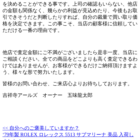
を決めることができる事です。上司の確認もいらない、他店
の金額も関係なく、幾らかの利益が見込めたり、今後もお取
引できそうだと判断したりすれば、自分の裁量で買い取り価
格を決定できます。この事こそ、当店の顧客様に信頼してい
ただける一番の理由です。
他店で査定金額にご不満がございましたら是非一度、当店に
ご相談ください。全ての商品をどこよりも高く査定できるわ
けではありませんが、お客様ができるだけご納得頂けますよ
う、様々な形で努力いたします。
皆様のお問い合わせ、ご来店心よりお待ちしております。
吉祥寺アールズ オーナー 五味龍太郎
<<
自分へのご褒美していますか？
投
‘79年製 ROLEX ロレックス 5513 サブマリーナ 美品 入荷し
稿