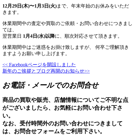
12月29日(木)〜1月3日(火)
まで、年末年始のお休みをいただ
きます。
休業期間中の査定や買取のご依頼・お問い合わせにつきまし
ては、
翌営業日
1月4日(水)以降
に、順次対応させて頂きます。
休業期間中はご迷惑をお掛け致しますが、 何卒ご理解頂き
ますようお願い申し上げます。
<<
Facebookページを開設しました
投
新年のご挨拶とブログ再開のお知らせ
>>
稿
お電話・メールでのお問合せ
ナ
ビ
商品の買取や販売、店舗情報についてご不明な点
ゲ
がございましたら、お気軽にお問い合わせ下さ
ー
い。
なお、受付時間外のお問い合わせにつきまして
シ
は、お問合せフォームをご利用下さい。
ョ