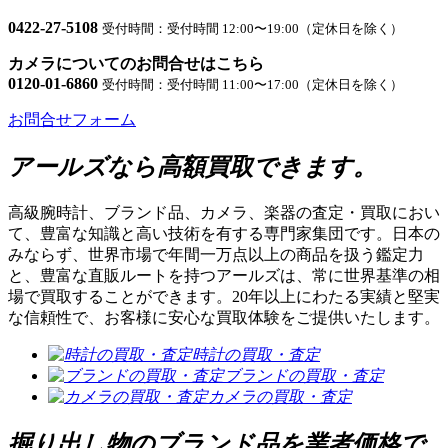
ン
0422-27-5108
受付時間：受付時間 12:00〜19:00（定休日を除く）
カメラについてのお問合せはこちら
0120-01-6860
受付時間：受付時間 11:00〜17:00（定休日を除く）
お問合せフォーム
アールズなら高額買取できます。
高級腕時計、ブランド品、カメラ、楽器の査定・買取におい
て、豊富な知識と高い技術を有する専門家集団です。日本の
みならず、世界市場で年間一万点以上の商品を扱う鑑定力
と、豊富な直販ルートを持つアールズは、常に世界基準の相
場で買取することができます。20年以上にわたる実績と堅実
な信頼性で、お客様に安心な買取体験をご提供いたします。
時計の買取・査定
ブランドの買取・査定
カメラの買取・査定
掘り出し物のブランド品を業者価格で