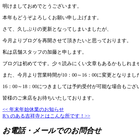
明けましておめでとうございます。
本年もどうぞよろしくお願い申し上げます。
さて、久しぶりの更新となってしまいましたが、
今月よりブログを再開させて頂きたいと思っております。
私は店舗スタッフの加藤と申します。
ブログは初めてです。少々読みにくい文章もあるかもしれま
また、今月より営業時間が10：00～16：00に変更となりまし
16：00～18：00につきましては予約受付が可能な場合もご
皆様のご来店をお待ちいたしております。
<<
年末年始休業のお知らせ
投
R’s のある吉祥寺とはこんな所です！
>>
稿
お電話・メールでのお問合せ
ナ